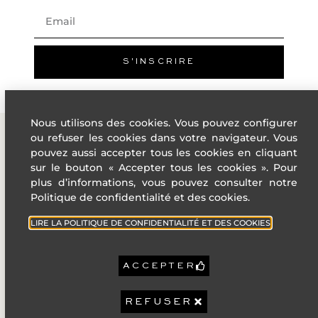
E
F
G
Forte émission de GES
S'INSCRIRE
Année de
nc
référence prix
énergie :
Montant annuel
Nous utilisons des cookies. Vous pouvez configurer
nc
bas :
ou refuser les cookies dans votre navigateur. Vous
Montant annuel
nc
pouvez aussi accepter tous les cookies en cliquant
haut :
ADRESSE
LIENS
sur le bouton « Accepter tous les cookies ». Pour
UTILES
plus d’informations, vous pouvez consulter notre
4 Rue des
3 178 €
Taxe foncière :
Politique de confidentialité et des cookies.
États-Unis,
Villes de
06400
Charges de
la French
1 500 €
LIRE LA POLITIQUE DE CONFIDENTIALITÉ ET DES COOKIES
copropriété :
Cannes
Riviera
par Trimestre
+33 (0)4 22
Politique de
32 92 92
confidentiali
GÉORISQUES :
ACCEPTER
Les informations sur les
contact@sophiepeirano.com
Mentions
risques auxquels ce bien
est exposé sont
Légales
REFUSER
disponibles sur le site
Géorisques :