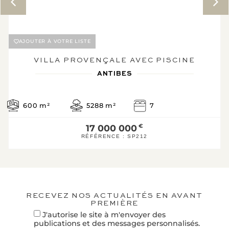
B
143
6*
C
AJOUTER À VOTRE LISTE
KWh/m².an
kg CO2/m².an
D
VILLA PROVENÇALE AVEC PISCINE
E
ANTIBES
F
G
600
m²
5288
m²
7
Logement éne
17 000 000
€
RÉFÉRENCE :
SP212
* Dont émissions de gaz 
effet de serre
Faible émission de GES
A
6
B
KgéqCO2 / 
RECEVEZ NOS ACTUALITÉS EN AVANT
PREMIÈRE
C
J'autorise le site à m'envoyer des
D
publications et des messages personnalisés.