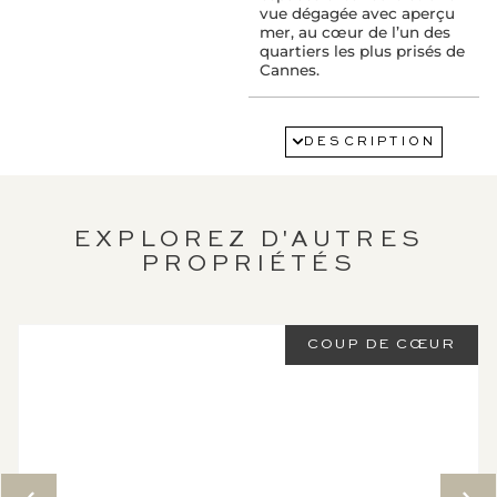
vue dégagée avec aperçu
mer, au cœur de l’un des
quartiers les plus prisés de
Cannes.
ETAGE :
Dernier étage
DESCRIPTION
SERVICES :
Air conditionné
Ascenseur
EXPLOREZ D'AUTRES
PROPRIÉTÉS
PROXIMITÉ :
Aéroport : 25 km(s)
COUP DE CŒUR
INFORMATIONS
LÉGALES :
Diagnostic de
performance
énergétique
Logement éc
A