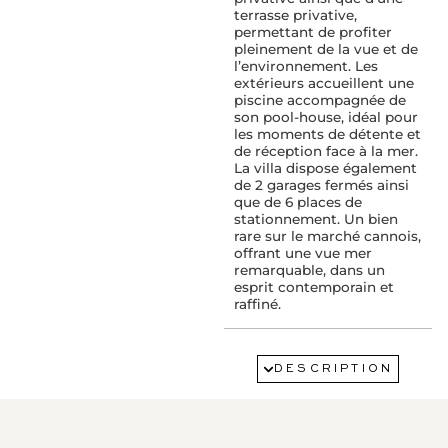
terrasse privative,
permettant de profiter
pleinement de la vue et de
l’environnement. Les
extérieurs accueillent une
piscine accompagnée de
son pool-house, idéal pour
les moments de détente et
de réception face à la mer.
La villa dispose également
de 2 garages fermés ainsi
que de 6 places de
stationnement. Un bien
rare sur le marché cannois,
offrant une vue mer
remarquable, dans un
esprit contemporain et
raffiné.
SERVICES :
Adoucisseur d’eau
DESCRIPTION
Alarme
Alarme incendie
Arrosage
Cheminée
Double vitrage