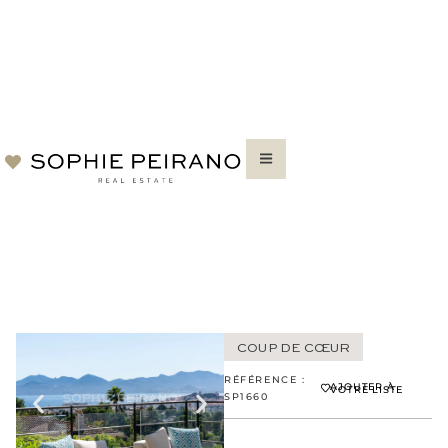
COUP DE CŒUR
RÉFÉRENCE :
AJOUTER À
VOTRE LISTE
SP1660