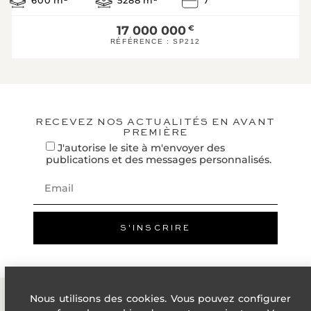
600
m²
5288
m²
7
160
23*
C
17 000 000
€
KWh/m².an
kg CO2/m².an
RÉFÉRENCE :
SP212
D
E
F
G
RECEVEZ NOS ACTUALITÉS EN AVANT
PREMIÈRE
Logement éne
J'autorise le site à m'envoyer des
publications et des messages personnalisés.
* Dont émissions de gaz 
effet de serre
Faible émission de GES
A
B
S'INSCRIRE
23
C
KgéqCO2 / 
D
E
Nous utilisons des cookies. Vous pouvez configurer