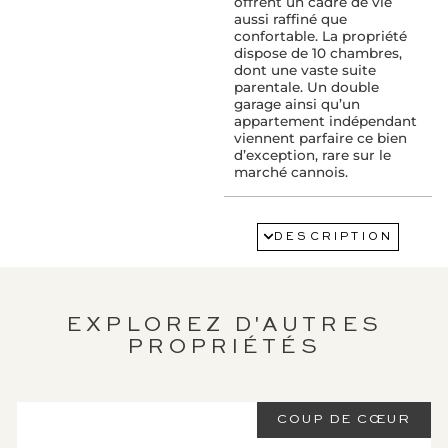
offrent un cadre de vie
aussi raffiné que
confortable. La propriété
dispose de 10 chambres,
dont une vaste suite
parentale. Un double
garage ainsi qu’un
appartement indépendant
viennent parfaire ce bien
d’exception, rare sur le
marché cannois.
SERVICES :
Air conditionné
DESCRIPTION
Cheminée
Double vitrage
Éclairage extérieur
Jacuzzi
Piscine
EXPLOREZ D'AUTRES
PROPRIÉTÉS
PROXIMITÉ :
Aéroport : 20 km(s)
Mer : 600 mètres(s)
COUP DE CŒUR