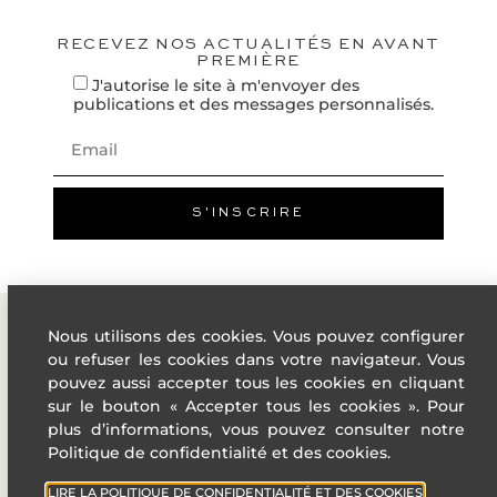
Faible émission de GES
A
RECEVEZ NOS ACTUALITÉS EN AVANT
PREMIÈRE
10
B
J'autorise le site à m'envoyer des
KgéqCO2 / 
publications et des messages personnalisés.
C
D
E
F
S'INSCRIRE
G
Forte émission de GES
Année de
nc
référence prix
énergie :
Nous utilisons des cookies. Vous pouvez configurer
Montant annuel
nc
ou refuser les cookies dans votre navigateur. Vous
bas :
ADRESSE
LIENS
pouvez aussi accepter tous les cookies en cliquant
Montant annuel
nc
haut :
UTILES
4 Rue des
sur le bouton « Accepter tous les cookies ». Pour
États-Unis,
plus d’informations, vous pouvez consulter notre
Villes de
6 131 €
Taxe foncière :
06400
Politique de confidentialité et des cookies.
la French
Cannes
Riviera
LIRE LA POLITIQUE DE CONFIDENTIALITÉ ET DES COOKIES