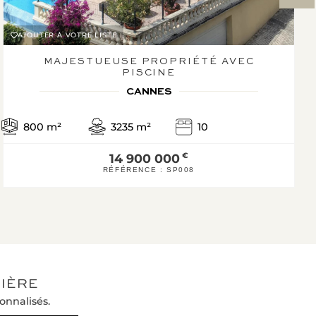
AJOUTER À VOTRE LISTE
MAJESTUEUSE PROPRIÉTÉ AVEC
PISCINE
CANNES
800
m²
3235
m²
10
14 900 000
€
RÉFÉRENCE :
SP008
IÈRE
onnalisés.