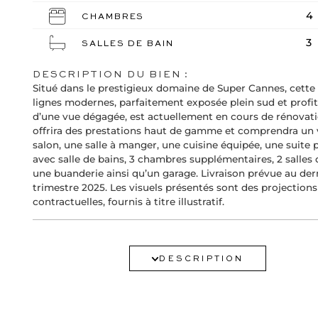
4
CHAMBRES
3
SALLES DE BAIN
DESCRIPTION DU BIEN :
Situé dans le prestigieux domaine de Super Cannes, cette 
lignes modernes, parfaitement exposée plein sud et profi
d’une vue dégagée, est actuellement en cours de rénovatio
offrira des prestations haut de gamme et comprendra un 
salon, une salle à manger, une cuisine équipée, une suite 
avec salle de bains, 3 chambres supplémentaires, 2 salles 
une buanderie ainsi qu’un garage. Livraison prévue au der
trimestre 2025. Les visuels présentés sont des projection
contractuelles, fournis à titre illustratif.
SERVICES :
Air conditionné
DESCRIPTION
Double vitrage
Piscine