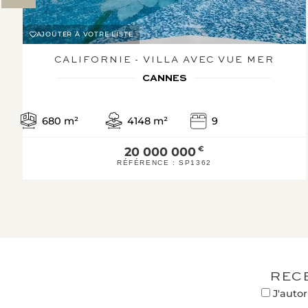
AJOUTER À VOTRE LISTE
CALIFORNIE - VILLA AVEC VUE MER
CANNES
680
m²
4148
m²
9
20 000 000
€
RÉFÉRENCE :
SP1362
REC
J'autor