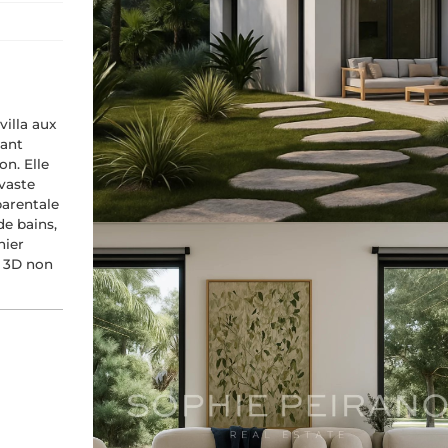
villa aux
tant
n. Elle
vaste
parentale
de bains,
nier
s 3D non