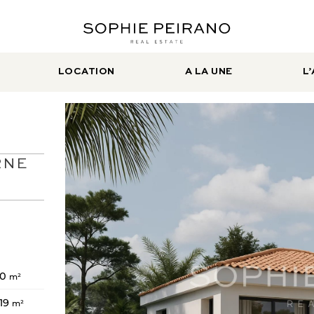
LOCATION
A LA UNE
L
RNE
20
m²
19
m²