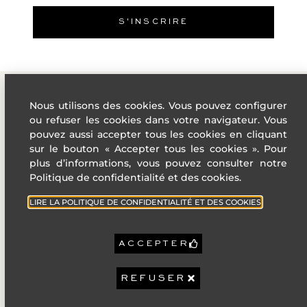
B
20
S'INSCRIRE
C
KgéqCO2 / 
D
E
F
Nous utilisons des cookies. Vous pouvez configurer
G
ou refuser les cookies dans votre navigateur. Vous
ADRESSE
LIENS
Forte émission de GES
pouvez aussi accepter tous les cookies en cliquant
UTILES
4 Rue des
sur le bouton « Accepter tous les cookies ». Pour
Année de
États-Unis,
Villes de
2021
référence prix
plus d’informations, vous pouvez consulter notre
énergie :
06400
la French
Politique de confidentialité et des cookies.
Montant annuel
Cannes
Riviera
891 €
bas :
LIRE LA POLITIQUE DE CONFIDENTIALITÉ ET DES COOKIES
+33 (0)4 22
Politique de
Montant annuel
1 205 €
haut :
32 92 92
confidentiali
contact@sophiepeirano.com
Mentions
ACCEPTER
Légales
2 100 €
Taxe foncière :
Nos
Charges de
REFUSER
9 600 €
copropriété :
honoraires
par An