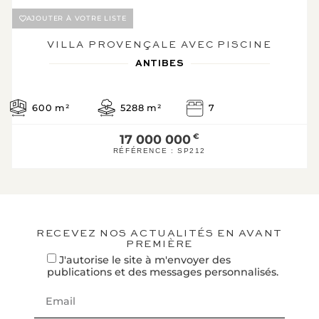
Diagnostic de
AJOUTER À VOTRE LISTE
performance
énergétique
VILLA PROVENÇALE AVEC PISCINE
Logement éc
ANTIBES
A
B
600
m²
5288
m²
7
114
20*
C
KWh/m².an
kg CO2/m².an
17 000 000
€
D
RÉFÉRENCE :
SP212
E
F
G
Logement éne
RECEVEZ NOS ACTUALITÉS EN AVANT
PREMIÈRE
J'autorise le site à m'envoyer des
* Dont émissions de gaz 
publications et des messages personnalisés.
effet de serre
Faible émission de GES
A