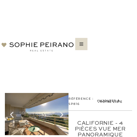
RÉFÉRENCE :
AJOUTER À
VOTRE LISTE
SP816
CALIFORNIE - 4
PIÈCES VUE MER
PANORAMIQUE