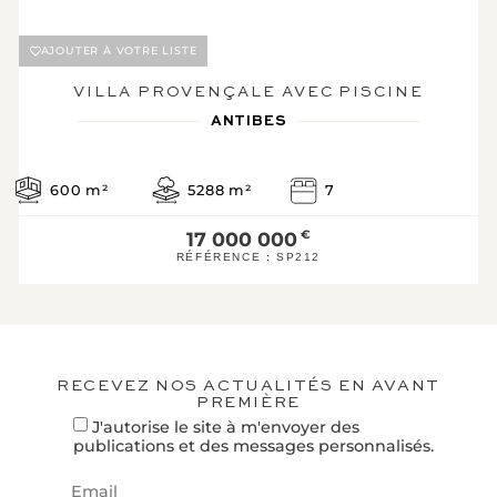
B
115
23*
C
AJOUTER À VOTRE LISTE
KWh/m².an
kg CO2/m².an
VILLA PROVENÇALE AVEC PISCINE
D
ANTIBES
E
F
600
m²
5288
m²
7
G
Logement éne
17 000 000
€
RÉFÉRENCE :
SP212
* Dont émissions de gaz 
effet de serre
Faible émission de GES
A
B
RECEVEZ NOS ACTUALITÉS EN AVANT
PREMIÈRE
23
C
J'autorise le site à m'envoyer des
KgéqCO2 / 
publications et des messages personnalisés.
D
E