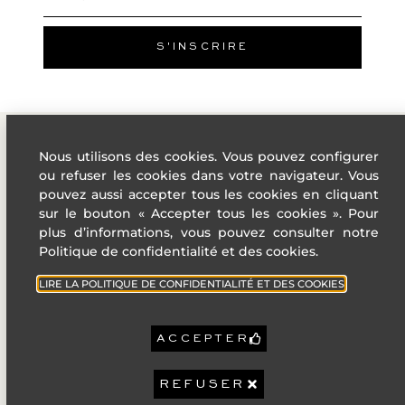
F
G
S'INSCRIRE
Forte émission de GES
Année de
2021
référence prix
énergie :
Montant annuel
2 359 €
bas :
Nous utilisons des cookies. Vous pouvez configurer
Montant annuel
3 191 €
ou refuser les cookies dans votre navigateur. Vous
ADRESSE
LIENS
haut :
pouvez aussi accepter tous les cookies en cliquant
UTILES
4 Rue des
sur le bouton « Accepter tous les cookies ». Pour
3 034 €
Taxe foncière :
États-Unis,
Villes de
plus d’informations, vous pouvez consulter notre
06400
la French
Politique de confidentialité et des cookies.
Cannes
Riviera
GÉORISQUES :
LIRE LA POLITIQUE DE CONFIDENTIALITÉ ET DES COOKIES
+33 (0)4 22
Politique de
Les informations sur les
32 92 92
risques auxquels ce bien
confidentiali
est exposé sont
disponibles sur le site
contact@sophiepeirano.com
Mentions
ACCEPTER
Géorisques :
Légales
https://www.georisques.gouv.f
Nos
REFUSER
HONORAIRES :
honoraires
Honoraires à la charge du