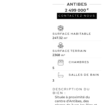
ANTIBES
2 499 000
€
CONTACTEZ-NOUS
SURFACE HABITABLE
247.32
m²
SURFACE TERRAIN
2368
m²
CHAMBRES
5
SALLES DE BAIN
3
DESCRIPTION DU
BIEN :
Située à proximité du
centre d’Antibes, des
plages de Juan-les-Pins et