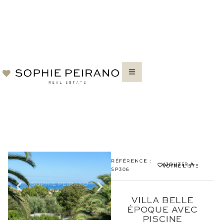
RÉFÉRENCE :
AJOUTER À
VOTRE LISTE
SP306
VILLA BELLE
ÉPOQUE AVEC
PISCINE