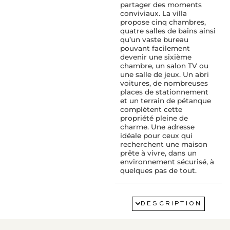
partager des moments
conviviaux. La villa
propose cinq chambres,
quatre salles de bains ainsi
qu’un vaste bureau
pouvant facilement
devenir une sixième
chambre, un salon TV ou
une salle de jeux. Un abri
voitures, de nombreuses
places de stationnement
et un terrain de pétanque
complètent cette
propriété pleine de
charme. Une adresse
idéale pour ceux qui
recherchent une maison
prête à vivre, dans un
environnement sécurisé, à
quelques pas de tout.
SERVICES :
Abri de voiture
DESCRIPTION
Air conditionné
Cheminée
Double vitrage