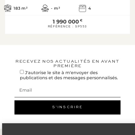
F
183
m²
-
m²
4
G
Logement éne
1 990 000
€
RÉFÉRENCE :
SP553
* Dont émissions de gaz 
effet de serre
0
Faible émission de GES
KgéqCO2 / 
A
B
RECEVEZ NOS ACTUALITÉS EN AVANT
PREMIÈRE
C
J'autorise le site à m'envoyer des
D
publications et des messages personnalisés.
E
F
G
Forte émission de GES
S'INSCRIRE
Année de
nc
référence prix
énergie :
Montant annuel
nc
bas :