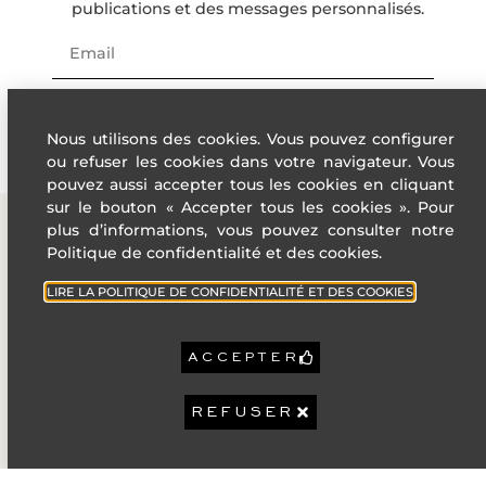
publications et des messages personnalisés.
D
E
F
S'INSCRIRE
G
Nous utilisons des cookies. Vous pouvez configurer
Logement éne
ou refuser les cookies dans votre navigateur. Vous
pouvez aussi accepter tous les cookies en cliquant
sur le bouton « Accepter tous les cookies ». Pour
* Dont émissions de gaz 
plus d’informations, vous pouvez consulter notre
effet de serre
Politique de confidentialité et des cookies.
Faible émission de GES
1
ADRESSE
A
LIENS
KgéqCO2 / 
LIRE LA POLITIQUE DE CONFIDENTIALITÉ ET DES COOKIES
UTILES
4 Rue des
B
États-Unis,
Villes de
06400
C
la French
ACCEPTER
Cannes
Riviera
D
+33 (0)4 22
E
Politique de
REFUSER
32 92 92
confidentiali
F
contact@sophiepeirano.com
G
Mentions
Légales
Forte émission de GES