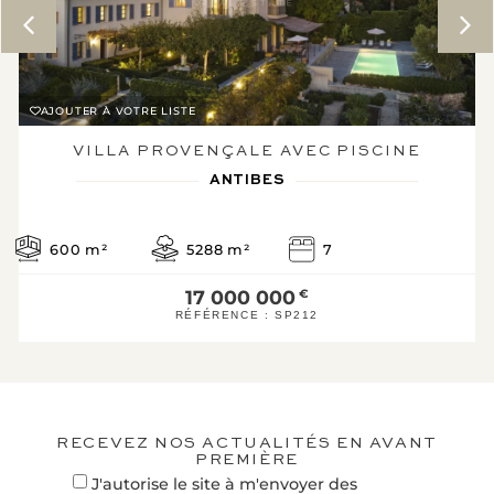
PROXIMITÉ :
Aéroport : 25 km(s)
Autoroute : 6 minute(s)
Centre ville : 4 minute(s)
AJOUTER À VOTRE LISTE
Commerces : 4 minute(s)
Mer : 20 minute(s)
VILLA PROVENÇALE AVEC PISCINE
Plage : 20 minute(s)
Supermarché : 5
ANTIBES
minute(s)
600
m²
5288
m²
7
INFORMATIONS
LÉGALES :
17 000 000
€
Diagnostic de
RÉFÉRENCE :
SP212
performance
énergétique
Logement éc
19
1*
A
KWh/m².an
kg CO2/m².an
RECEVEZ NOS ACTUALITÉS EN AVANT
B
PREMIÈRE
J'autorise le site à m'envoyer des
C