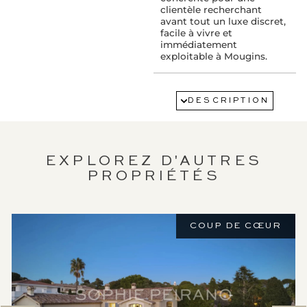
clientèle recherchant
avant tout un luxe discret,
facile à vivre et
immédiatement
exploitable à Mougins.
SERVICES :
Air conditionné
DESCRIPTION
Alarme
Arrosage
Cheminée
Domotique
Double vitrage
EXPLOREZ D'AUTRES
Éclairage extérieur
PROPRIÉTÉS
Fenêtres coulissantes
Internet
Piscine
Portail électrique
Stores
COUP DE CŒUR
Stores électriques
Thermostat connecté
Vide sanitaire
Vidéophone
Volets roulants
électriques