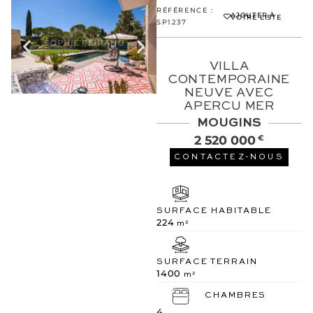
RÉFÉRENCE :
AJOUTER À
VOTRE LISTE
SP1237
VILLA
CONTEMPORAINE
NEUVE AVEC
APERCU MER
MOUGINS
2 520 000
€
CONTACTEZ-NOUS
SURFACE HABITABLE
224
m²
SURFACE TERRAIN
1400
m²
CHAMBRES
4