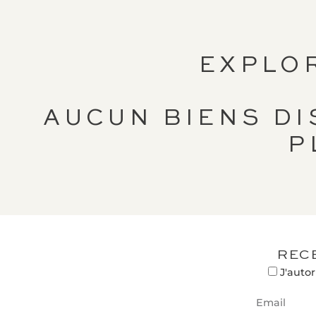
EXPLO
AUCUN BIENS D
P
REC
J'autor