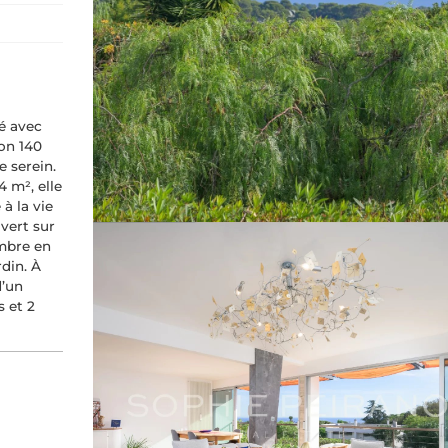
é avec
ron 140
e serein.
4 m², elle
à la vie
uvert sur
mbre en
din. À
d’un
 et 2