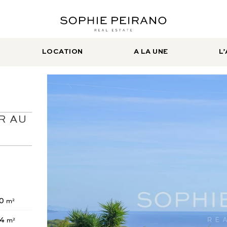
LOCATION
A LA UNE
L
R AU
40
m²
54
m²