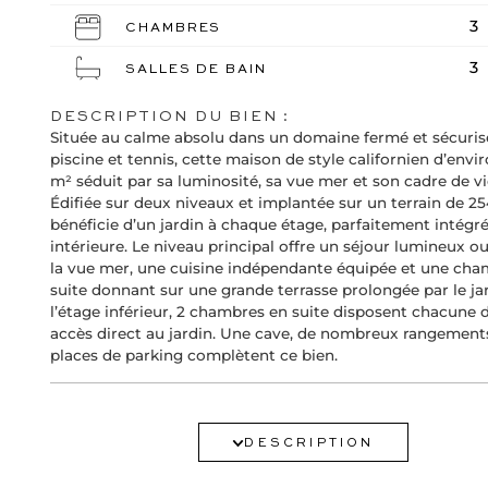
3
CHAMBRES
3
SALLES DE BAIN
DESCRIPTION DU BIEN :
Située au calme absolu dans un domaine fermé et sécuris
piscine et tennis, cette maison de style californien d’envi
m² séduit par sa luminosité, sa vue mer et son cadre de vi
Édifiée sur deux niveaux et implantée sur un terrain de 25
bénéficie d’un jardin à chaque étage, parfaitement intégré 
intérieure. Le niveau principal offre un séjour lumineux o
la vue mer, une cuisine indépendante équipée et une cha
suite donnant sur une grande terrasse prolongée par le jar
l’étage inférieur, 2 chambres en suite disposent chacune 
accès direct au jardin. Une cave, de nombreux rangements
places de parking complètent ce bien.
SERVICES :
Arrosage
DESCRIPTION
Fenêtres coulissantes
Internet